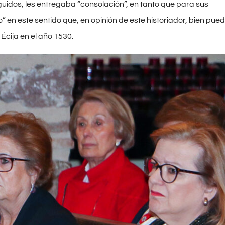
uidos, les entregaba “consolación”, en tanto que para sus
en este sentido que, en opinión de este historiador, bien pue
e Écija en el año 1530.