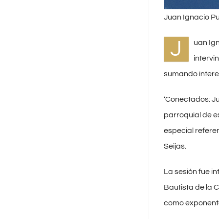
Juan Ignacio Pu
J
uan Ign
intervi
sumando interes
‘Conectados: Ju
parroquial de e
especial refere
Seijas.
La sesión fue i
Bautista de la 
como exponente 